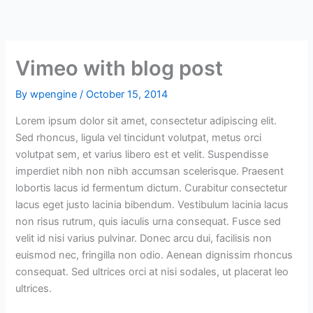
Skip
to
content
Vimeo with blog post
By
wpengine
/
October 15, 2014
Lorem ipsum dolor sit amet, consectetur adipiscing elit.
Sed rhoncus, ligula vel tincidunt volutpat, metus orci
volutpat sem, et varius libero est et velit. Suspendisse
imperdiet nibh non nibh accumsan scelerisque. Praesent
lobortis lacus id fermentum dictum. Curabitur consectetur
lacus eget justo lacinia bibendum. Vestibulum lacinia lacus
non risus rutrum, quis iaculis urna consequat. Fusce sed
velit id nisi varius pulvinar. Donec arcu dui, facilisis non
euismod nec, fringilla non odio. Aenean dignissim rhoncus
consequat. Sed ultrices orci at nisi sodales, ut placerat leo
ultrices.